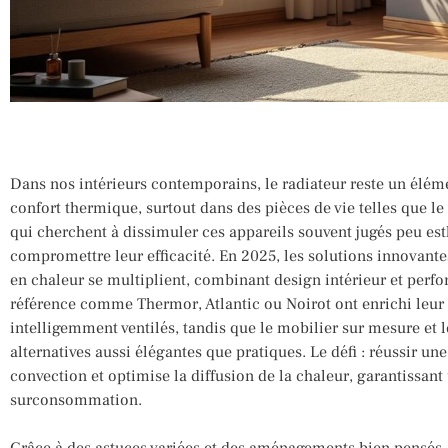
Dans nos intérieurs contemporains, le radiateur reste un élém
confort thermique, surtout dans des pièces de vie telles que l
qui cherchent à dissimuler ces appareils souvent jugés peu esth
compromettre leur efficacité. En 2025, les solutions innovant
en chaleur se multiplient, combinant design intérieur et per
référence comme Thermor, Atlantic ou Noirot ont enrichi leu
intelligemment ventilés, tandis que le mobilier sur mesure et l
alternatives aussi élégantes que pratiques. Le défi : réussir un
convection et optimise la diffusion de la chaleur, garantissan
surconsommation.
Grâce à des astuces variées et des aménagements bien pensés, 