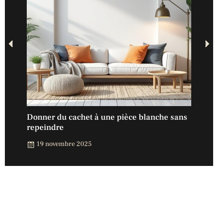
ans
Donner du cachet à une pièce blanche sans
Opti
repeindre
14
19 novembre 2025