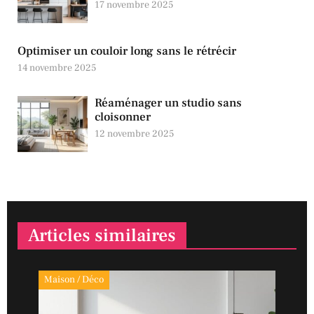
17 novembre 2025
Optimiser un couloir long sans le rétrécir
14 novembre 2025
Réaménager un studio sans
cloisonner
12 novembre 2025
Articles similaires
Maison / Déco
Mais