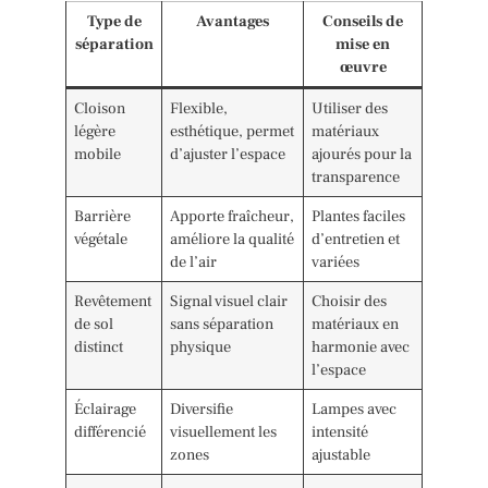
Type de
Avantages
Conseils de
séparation
mise en
œuvre
Cloison
Flexible,
Utiliser des
légère
esthétique, permet
matériaux
mobile
d’ajuster l’espace
ajourés pour la
transparence
Barrière
Apporte fraîcheur,
Plantes faciles
végétale
améliore la qualité
d’entretien et
de l’air
variées
Revêtement
Signal visuel clair
Choisir des
de sol
sans séparation
matériaux en
distinct
physique
harmonie avec
l’espace
Éclairage
Diversifie
Lampes avec
différencié
visuellement les
intensité
zones
ajustable