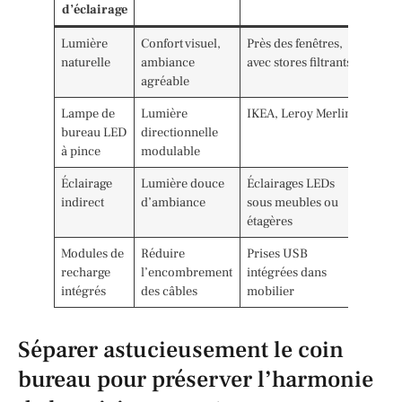
d’éclairage
Lumière
Confort visuel,
Près des fenêtres,
naturelle
ambiance
avec stores filtrants
agréable
Lampe de
Lumière
IKEA, Leroy Merlin
bureau LED
directionnelle
à pince
modulable
Éclairage
Lumière douce
Éclairages LEDs
indirect
d’ambiance
sous meubles ou
étagères
Modules de
Réduire
Prises USB
recharge
l’encombrement
intégrées dans
intégrés
des câbles
mobilier
Séparer astucieusement le coin
bureau pour préserver l’harmonie