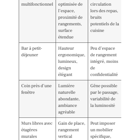
multifonctionnel
optimisée de
circulation
l’espace,
lors des repas,
proximité de
bruits
rangements,
potentiels de la
surface
cuisine
étendue
Bar à petit-
Hauteur
Peu d’espace
déjeuner
ergonomique,
de rangement
lumineux,
intégré, moins
design
de
élégant
confidentialité
Coin près d’une
Lumière
Gêne possible
fenêtre
naturelle
par le passage,
abondante,
variabilité de
ambiance
la luminosité
agréable
Murs libres avec
Gain de place,
Peut imposer
étagères
rangement
un mobilier
murales
vertical
spécifique,