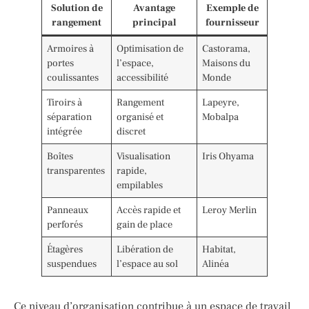
Solution de
Avantage
Exemple de
rangement
principal
fournisseur
Armoires à
Optimisation de
Castorama,
portes
l’espace,
Maisons du
coulissantes
accessibilité
Monde
Tiroirs à
Rangement
Lapeyre,
séparation
organisé et
Mobalpa
intégrée
discret
Boîtes
Visualisation
Iris Ohyama
transparentes
rapide,
empilables
Panneaux
Accès rapide et
Leroy Merlin
perforés
gain de place
Étagères
Libération de
Habitat,
suspendues
l’espace au sol
Alinéa
Ce niveau d’organisation contribue à un espace de travail