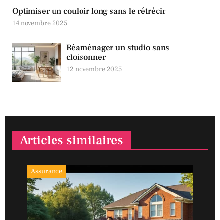
Optimiser un couloir long sans le rétrécir
14 novembre 2025
Réaménager un studio sans
cloisonner
12 novembre 2025
Articles similaires
Assurance
Ass