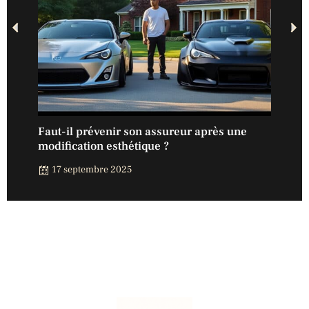
nt
Faut-il prévenir son assureur après une
Assu
modification esthétique ?
exte
17 septembre 2025
15