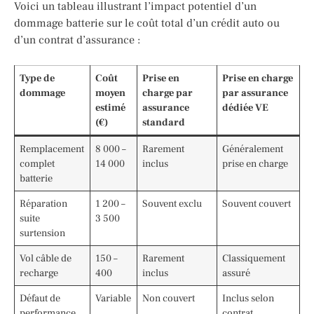
Voici un tableau illustrant l’impact potentiel d’un
dommage batterie sur le coût total d’un crédit auto ou
d’un contrat d’assurance :
Type de
Coût
Prise en
Prise en charge
dommage
moyen
charge par
par assurance
estimé
assurance
dédiée VE
(€)
standard
Remplacement
8 000 –
Rarement
Généralement
complet
14 000
inclus
prise en charge
batterie
Réparation
1 200 –
Souvent exclu
Souvent couvert
suite
3 500
surtension
Vol câble de
150 –
Rarement
Classiquement
recharge
400
inclus
assuré
Défaut de
Variable
Non couvert
Inclus selon
performance
contrat