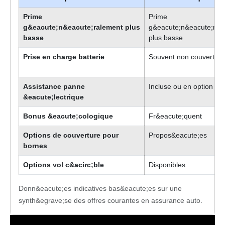
Prime
Prime
g&eacute;n&eacute;ralement plus
g&eacute;n&eacute;ral
basse
plus basse
Prise en charge batterie
Souvent non couverte
Assistance panne
Incluse ou en option
&eacute;lectrique
Bonus &eacute;cologique
Fr&eacute;quent
Options de couverture pour
Propos&eacute;es
bornes
Options vol c&acirc;ble
Disponibles
Comparaison des caract&eacute;ristiques principales entre les as
Donn&eacute;es indicatives bas&eacute;es sur une
synth&egrave;se des offres courantes en assurance auto.