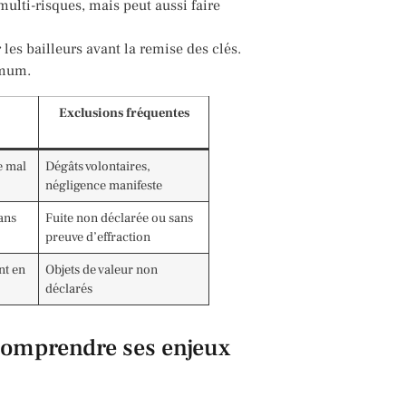
multi-risques, mais peut aussi faire
les bailleurs avant la remise des clés.
imum.
Exclusions fréquentes
e mal
Dégâts volontaires,
négligence manifeste
ans
Fuite non déclarée ou sans
preuve d’effraction
nt en
Objets de valeur non
déclarés
: comprendre ses enjeux