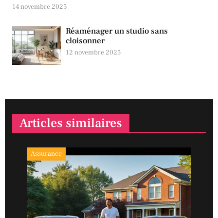
14 novembre 2025
Réaménager un studio sans
cloisonner
12 novembre 2025
Articles similaires
Assurance
Ass