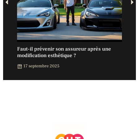
nt
Faut-il prévenir son assureur après une
Assu
modification esthétique ?
exte
17 septembre 2025
15