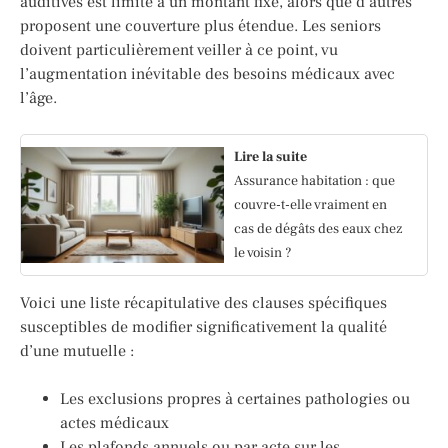
auditives est limité à un montant fixe, alors que d’autres
proposent une couverture plus étendue. Les seniors
doivent particulièrement veiller à ce point, vu
l’augmentation inévitable des besoins médicaux avec
l’âge.
Lire la suite
Assurance habitation : que
couvre-t-elle vraiment en
cas de dégâts des eaux chez
le voisin ?
Voici une liste récapitulative des clauses spécifiques
susceptibles de modifier significativement la qualité
d’une mutuelle :
Les exclusions propres à certaines pathologies ou
actes médicaux
Les plafonds annuels ou par acte sur les