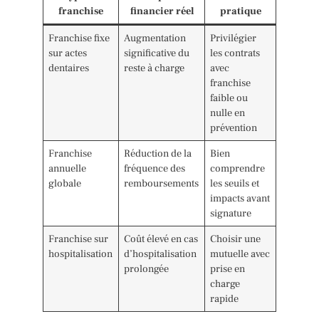
franchise
financier réel
pratique
Franchise fixe
Augmentation
Privilégier
sur actes
significative du
les contrats
dentaires
reste à charge
avec
franchise
faible ou
nulle en
prévention
Franchise
Réduction de la
Bien
annuelle
fréquence des
comprendre
globale
remboursements
les seuils et
impacts avant
signature
Franchise sur
Coût élevé en cas
Choisir une
hospitalisation
d’hospitalisation
mutuelle avec
prolongée
prise en
charge
rapide