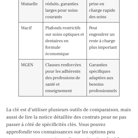
Mutuelle
réduits, garanties
prise en
larges pour soins
charge rapide
courants
des soins
Macif
Plafonds restrictifs
Peut
sur soins optiques et
engendrer un
dentaires en
reste à charge
formule
plus important
économique
MGEN
Clauses renforcées
Garanties
pour les adhérents
spécifiques
des professions de
adaptées aux
santé et
besoins
enseignement
professionnels
La clé est d’utiliser plusieurs outils de comparaison, mais
aussi de lire la notice détaillée des contrats pour ne pas
passer à côté de spécificités clés. Vous pouvez
approfondir vos connaissances sur les options peu